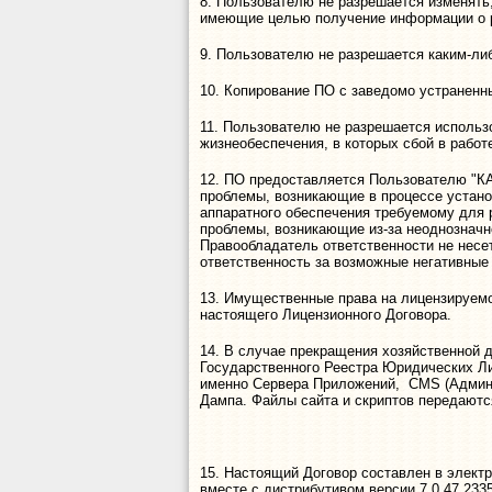
8. Пользователю не разрешается изменять
имеющие целью получение информации о р
9. Пользователю не разрешается каким-л
10. Копирование ПО с заведомо устраненн
11. Пользователю не разрешается исполь
жизнеобеспечения, в которых сбой в рабо
12. ПО предоставляется Пользователю "КАК
проблемы, возникающие в процессе устано
аппаратного обеспечения требуемому для 
проблемы, возникающие из-за неоднозначно
Правообладатель ответственности не несе
ответственность за возможные негативны
13. Имущественные права на лицензируемо
настоящего Лицензионного Договора.
14. В случае прекращения хозяйственной 
Государственного Реестра Юридических Ли
именно Сервера Приложений, CMS (Админи
Дампа. Файлы сайта и скриптов передаются
15. Настоящий Договор составлен в элект
вместе с дистрибутивом версии 7.0.47.233