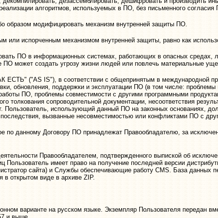
, декомпилировать, дезассемблировать, дешифровать и производить ин
еализации алгоритмов, используемых в ПО, без письменного согласия
ибо образом модифицировать механизм внутренней защиты ПО.
ым или испорченным механизмом внутренней защиты, равно как использ
зовать ПО в информационных системах, работающих в опасных средах,
те ПО может создать угрозу жизни людей или повлечь материальные уще
 ЕСТЬ" ("AS IS"), в соответствии с общепринятым в международной пра
вки, обновления, поддержки и эксплуатации ПО (в том числе: проблемы 
работы ПО, проблемы совместимости с другими программными продуктами
го толкования сопроводительной документации, несоответствия результ
т. Пользователь, использующий данный ПО на законных основаниях, дол
е последствия, вызванные несовместимостью или конфликтами ПО с дру
е по данному Договору ПО принадлежат Правообладателю, за исключен
деятельности Правообладателем, подтвержденного выпиской об исключе
ц Пользователь имеет право на получение последней версии дистрибут
стратор сайта) и Службы обеспечивающие работу CMS. База данных пе
 в открытом виде в архиве ZIP.
ронном варианте на русском языке. Экземпляр Пользователя передан вм
57 и выше.