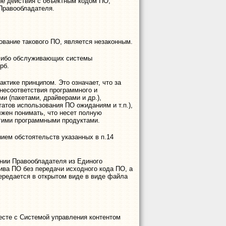
ые действия с объектным кодом ПО,
 Правообладателя.
ование такового ПО, является незаконным.
 либо обслуживающих системы
рб.
ктике принципом. Это означает, что за
несоответствия программного и
 (пакетами, драйверами и др.),
атов использования ПО ожиданиям и т.п.),
жен понимать, что несет полную
гими программными продуктами.
ием обстоятельств указанных в п.14
нии Правообладателя из Единого
ива ПО без передачи исходного кода ПО, а
редается в открытом виде в виде файла
есте с Системой управления контентом