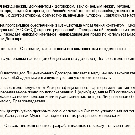
я юридическим документом - Договором, заключаемым между Музеем "
ктора, с одной стороны, и "Разработчика" (он же «Правообладатель»),
ь", с другой стороны, совместно именуемые "Стороны", заключили на
на программное обеспечение (ПО) «Система управления контентом «Муз
 данных“ (ЕКССиОД) зарегистрированной в Федеральной службе по интел
6, передает неисключительное, непередаваемое право по использованию
ем Договоре.
тся как к ПО в целом, так и ко всем его компонентам в отдельности.
н с условиями настоящего Лицензионного Договора, Пользователь не им
й настоящего Лицензионного Договора является нарушением законодат
т за собой административную и уголовную ответственность.
льзователь получает от Автора, официального Партнера или Третьего л
передаваемое право по использованию 1 (одной) единицы ПО согласно 
асие со всеми положениями и условиями настоящего Лицензионного Дог
нтом у Правообладателя.
опии дистрибутива программного обеспечения Система управления конте
ия, базы данных Музея Наследие в целях резервного копирования.
ь ПО в составе компонентов, разрабатываемых по заказу Пользователя 